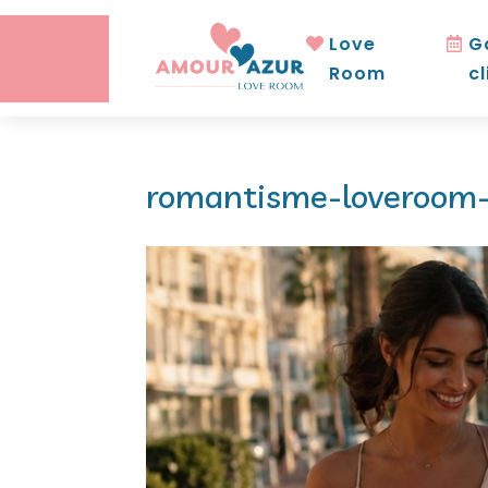
Love
G
Room
cl
romantisme-loveroom