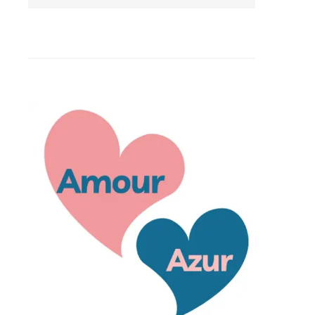
Départ: 14:00 max
Équipement Disponible
Réglement intérieur
A proximité
Transports