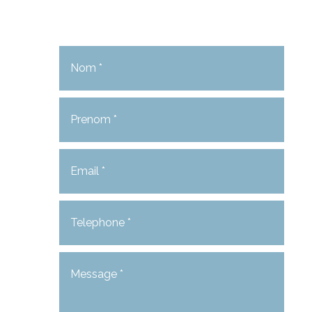
votre disposition.
Réserver votre séjour

(+33) 7.81.30.29.30

Avenue des frères Roustan
06220 Golfe juan