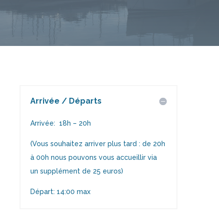
romantiques de nos voyages en créant
une ambiance unique sur la Côte
d’Azur
avec tout ce que l’on peut
rechercher nous même lorsque l’on part en
vadrouille.
Profitez et soyez heureux !
BESOIN DE RENSEIGNEMENTS
?
Conditions & F.A.Q.