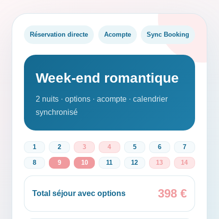
Réservation directe
Acompte
Sync Booking
Week-end romantique
2 nuits · options · acompte · calendrier
synchronisé
1
2
3
4
5
6
7
8
9
10
11
12
13
14
398 €
Total séjour avec options