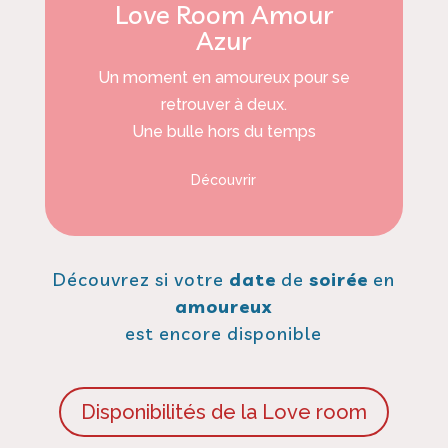
Love Room Amour
Azur
Un moment en amoureux pour se
retrouver à deux.
Une bulle hors du temps
Découvrir
Découvrez si votre
date
de
soirée
en
amoureux
est encore disponible
Disponibilités de la Love room