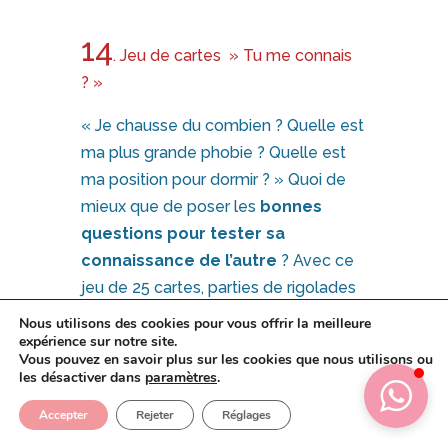
14
. Jeu de cartes » Tu me connais
? »
« Je chausse du combien ? Quelle est
ma plus grande phobie ? Quelle est
ma position pour dormir ? » Quoi de
mieux que de poser les
bonnes
questions pour tester sa
connaissance de l’autre
? Avec ce
jeu de 25 cartes, parties de rigolades
et de complicités assurées !
Nous utilisons des cookies pour vous offrir la meilleure
expérience sur notre site.
Prix vente:
7,90
€ |
Découvrir
Vous pouvez en savoir plus sur les cookies que nous utilisons ou
les désactiver dans
paramètres
.
15
Accepter
Rejeter
Réglages
. Blanc Manger Coco « La petite
gâterie »