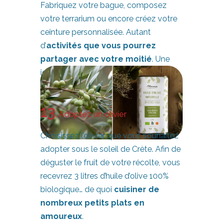
Fabriquez votre bague, composez
votre terrarium ou encore créez votre
ceinture personnalisée. Autant
d’
activités que vous pourrez
partager avec votre moitié
. Une
idée cadeau originale à ne manquer !
Prix vente:A partir de
30
€ |
Découvrir
13
. Adoptez un olivier
Choisissez l’olivier que vous souhaitez
adopter sous le soleil de Crète. Afin de
déguster le fruit de votre récolte, vous
recevrez 3 litres d’huile d’olive 100%
biologique… de quoi
cuisiner de
nombreux petits plats en
amoureux
.